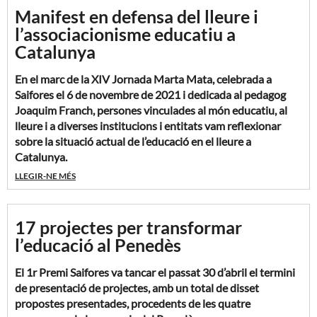
Lloc:
Sala Prat de la Riba, Institut d'Estudis
Manifest en defensa del lleure i
Catalans
(Carrer del Carme, 47 · Barcelona)
l’associacionisme educatiu a
Catalunya
LES COLÒNIES I LES SORTIDES ESCOLARS SÓN ESCOLA
INSCRIPCIÓ A L'ACTE
En el marc de la XIV Jornada Marta Mata, celebrada a
Saifores el 6 de novembre de 2021 i dedicada al pedagog
Una crida a preservar un patrimoni educatiu irrenunciable
Joaquim Franch, persones vinculades al món educatiu, al
lleure i a diverses institucions i entitats vam reflexionar
Un patrimoni educatiu propi que val la pena protegir
sobre la situació actual de l’educació en el lleure a
Catalunya.
El fenomen de les colònies escolars a Catalunya té una
LLEGIR-NE MÉS
especificitat que convé reconèixer i cuidar com a part del
La jornada va posar de manifest les dificultats que moltes
propi patrimoni educatiu, social i cultural. No és una
entitats i associacions de lleure educatiu han viscut (i
pràctica genèrica: és una tradició arrelada en la manera com
continuen vivint) especialment després de la pandèmia,
17 projectes per transformar
Catalunya ha entès l'escola, la infància i la relació entre
així com la necessitat de reconèixer i reforçar el paper
l’educació al Penedès
educació i territori al llarg de més d'un segle.
educatiu, social i comunitari dels esplais i agrupaments
escoltes.
El 1r Premi Saifores va tancar el passat 30 d’abril el termini
A finals del segle XIX, l'Ajuntament de Barcelona ja
de presentació de projectes, amb un total de disset
organitzava estades a la natura per a infants de famílies
Fruit d’aquest treball compartit, les persones participants
propostes presentades, procedents de les quatre
obreres, amb la convicció que l'educació integral no podia
vam impulsar el
Manifest en defensa del lleure i