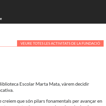
te
VEURE TOTES LES ACTIVITATS DE LA FUNDACIÓ
Biblioteca Escolar Marta Mata, vàrem decidir
cativa.
 que creiem que són pilars fonamentals per avançar en